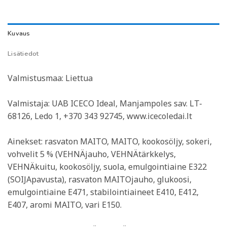
Kuvaus
Lisätiedot
Valmistusmaa: Liettua
Valmistaja: UAB ICECO Ideal, Manjampoles sav. LT-
68126, Ledo 1, +370 343 92745, www.icecoledai.lt
Ainekset: rasvaton MAITO, MAITO, kookosöljy, sokeri,
vohvelit 5 % (VEHNÄjauho, VEHNÄtärkkelys,
VEHNÄkuitu, kookosöljy, suola, emulgointiaine E322
(SOIJApavusta), rasvaton MAITOjauho, glukoosi,
emulgointiaine E471, stabilointiaineet E410, E412,
E407, aromi MAITO, vari E150.