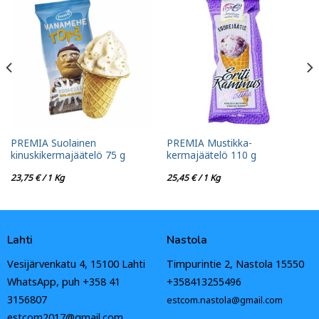
PREMIA Suolainen
PREMIA Mustikka-
kinuskikermajäätelö 75 g
kermajäätelö 110 g
23,75
€
/ 1 Kg
25,45
€
/ 1 Kg
Lahti
Nastola
Vesijärvenkatu 4, 15100 Lahti
Timpurintie 2, Nastola 15550
WhatsApp, puh +358 41
+358413255496
3156807
estcom.nastola@gmail.com
estcom2017@gmail.com