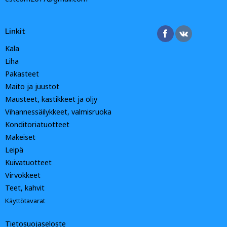
Linkit
Kala
Liha
Pakasteet
Maito ja juustot
Mausteet, kastikkeet ja öljy
Vihannessäilykkeet, valmisruoka
Konditoriatuotteet
Makeiset
Leipä
Kuivatuotteet
Virvokkeet
Teet, kahvit
Käyttötavarat
Tietosuojaseloste