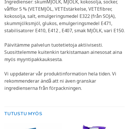
Ingredienser: skumMJÖLK, MJÖLK, kokosolja, socker,
våfflor 5 % (VETEMJÖL, VETEstärkelse, VETEfibrer,
kokosolja, salt, emulgeringsmedel E322 (från SOJA),
skummjölksmjöl, glukos, emulgeringsmedel E471,
stabilisatorer E410, E412 , E407, smak MJÖLK, vari E150.
Päivitämme palvelun tuotetietoja aktiivisesti.
Suosittelemme kuitenkin tarkistamaan ainesosat aina
myös myyntipakkauksesta.
Vi uppdaterar vår produktinformation hela tiden. Vi
rekommenderar ändå att ni även granskar
ingredienserna från förpackningen.
TUTUSTU MYÖS