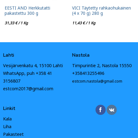
EESTI AND Herkkutatti
VICI Täytetty rahkaohukainen
pakastettu 300 g
(4 x 70 g) 280 g
31,33
€
/ 1 Kg
11,43
€
/ 1 Kg
Lahti
Nastola
Vesijärvenkatu 4, 15100 Lahti
Timpurintie 2, Nastola 15550
WhatsApp, puh +358 41
+358413255496
3156807
estcom.nastola@gmail.com
estcom2017@gmail.com
Linkit
Kala
Liha
Pakasteet