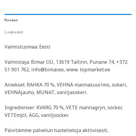
Kuvaus
Lisätiedot
Valmistusmaa: Eesti
Valmistaja: Bimar OÜ, 13619 Tallinn, Punane 74, +372
51 901 762, info@bimar.ee, www. topmarket.ee
Ainekset: RAHKA 70 %, VEHNÄ mannasuurimo, sokeri,
VEHNÄjauho, MUNAT, vaniljasokeri.
Ingredienser: KVARG 70 %, VETE mannagryn, socker,
VETEmjöl, ÄGG, vaniljsocker.
Päivitämme palvelun tuotetietoja aktiivisesti.