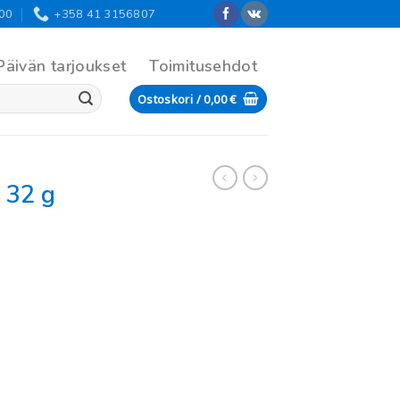
:00
+358 41 3156807
Päivän tarjoukset
Toimitusehdot
Ostoskori /
0,00
€
 32 g