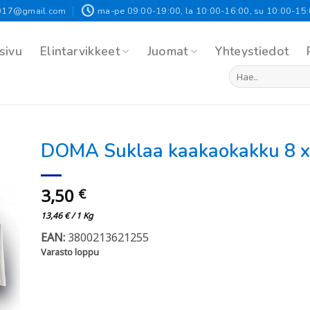
017@gmail.com
ma-pe 09:00-19:00, la 10:00-16:00, su 10:00-15
sivu
Elintarvikkeet
Juomat
Yhteystiedot
Etsi:
DOMA Suklaa kaakaokakku 8 x
3,50
€
13,46
€
/ 1 Kg
EAN:
3800213621255
Varasto loppu