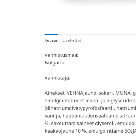
Kuvaus
Lisätiedot
Valmistusmaa:
Bulgaria
Valmistaja:
Ainekset: VEHNÄjauho, sokeri, MUNA, glu
emulgointiaineet mono- ja diglyseridir
(dinatriumdivetypyrofosfaattii, natrium
vanilja, happamuudensäätöaine sitruun
%, sakeuttamisaineet glyseroli, emulgoi
kaakaojauhe 10 %, emulgointiaine SOIJAle