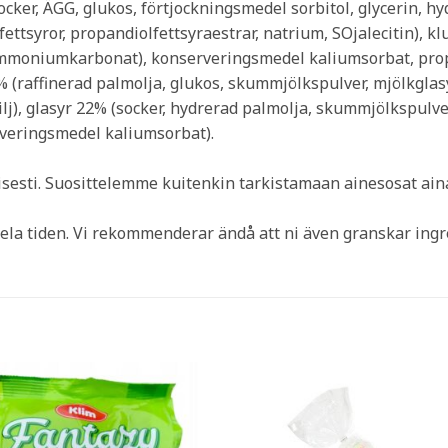
cker, ÄGG, glukos, förtjockningsmedel sorbitol, glycerin, h
ttsyror, propandiolfettsyraestrar, natrium, SOjalecitin), 
mmoniumkarbonat), konserveringsmedel kaliumsorbat, propyl
(raffinerad palmolja, glukos, skummjölkspulver, mjölkglasy
anilj), glasyr 22% (socker, hydrerad palmolja, skummjölkspu
rveringsmedel kaliumsorbat).
visesti. Suosittelemme kuitenkin tarkistamaan ainesosat a
ela tiden. Vi rekommenderar ändå att ni även granskar ing