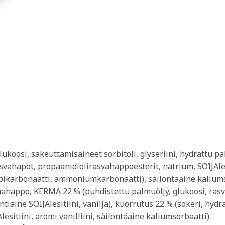
koosi, sakeuttamisaineet sorbitoli, glyseriini, hydrattu pa
asvahapot, propaanidiolirasvahappoesterit, natrium, SOIJAl
bikarbonaatti, ammoniumkarbonaatti), säilöntäaine kaliumso
ahappo, KERMA 22 % (puhdistettu palmuöljy, glukoosi, ra
ntiaine SOIJAlesitiini, vanilja), kuorrutus 22 % (sokeri, hy
sitiini, aromi vanilliini, säilöntäaine kaliumsorbaatti).