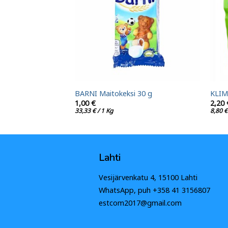
 hyytelö 150 g
BARNI Maitokeksi 30 g
KLIM
1,00
€
2,20
33,33
€
/ 1 Kg
8,80
€
Lahti
Vesijärvenkatu 4, 15100 Lahti
WhatsApp, puh +358 41 3156807
estcom2017@gmail.com