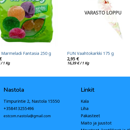
VARASTO LOPPU
 Marmeladi Fantasia 250 g
FUN Vaahtokarkki 175 g
€
2,95
€
/ 1 Kg
16,39
€
/ 1 Kg
Nastola
Linkit
Timpurintie 2, Nastola 15550
Kala
+358413255496
Liha
Pakasteet
estcom.nastola@gmail.com
Maito ja juustot