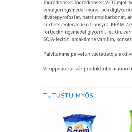
Ingredienser: Ingredienser: VETEmjöl, so
emulgeringsmedel mono- och diglyceridfe
divätepyrofosfat, natriumbikarbonat, a
surhetsreglerande citronsyra, KRÄM 22% 
förtjockningsmedel glycerol, lecitin, v
SOJA-lecitin, smakämne vanillin, konse
Päivitämme palvelun tuotetietoja aktii
Vi uppdaterar vår produktinformation h
TUTUSTU MYÖS