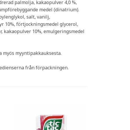
ydrerad palmolja, kakaopulver 4,0 %,
klumpförebyggande medel (dinatrium).
englykol, salt, vanilj,
r 10%, förtjockningsmedel glycerol,
lver, kakaopulver 10%, emulgeringsmedel
ina myös myyntipakkauksesta.
redienserna från förpackningen.