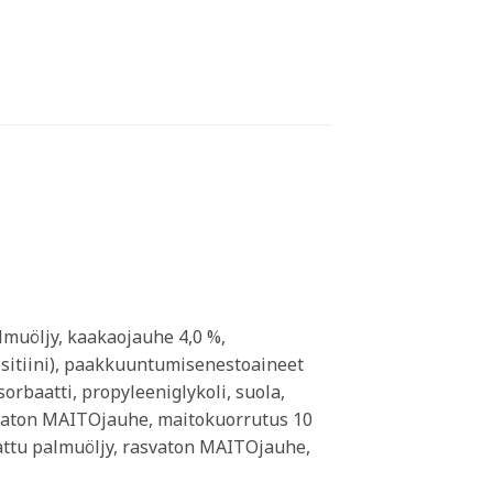
lmuöljy, kaakaojauhe 4,0 %,
esitiini), paakkuuntumisenestoaineet
rbaatti, propyleeniglykoli, suola,
svaton MAITOjauhe, maitokuorrutus 10
drattu palmuöljy, rasvaton MAITOjauhe,