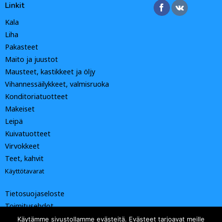
Linkit
Kala
Liha
Pakasteet
Maito ja juustot
Mausteet, kastikkeet ja öljy
Vihannessäilykkeet, valmisruoka
Konditoriatuotteet
Makeiset
Leipä
Kuivatuotteet
Virvokkeet
Teet, kahvit
Käyttötavarat
Tietosuojaseloste
Toimitusehdot
Käytämme sivustollamme evästeitä. Evästeet tarjoavat meille