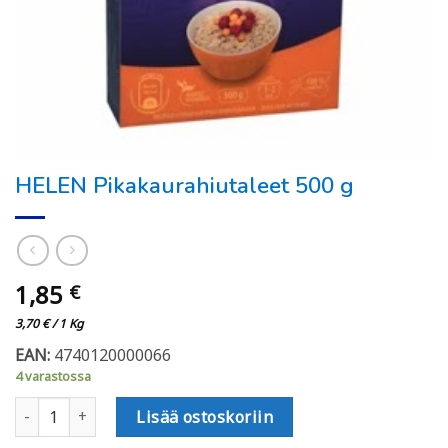
HELEN Pikakaurahiutaleet 500 g
1,85
€
3,70
€
/ 1 Kg
EAN:
4740120000066
4 varastossa
HELEN Pikakaurahiutaleet 500 g määrä
Lisää ostoskoriin