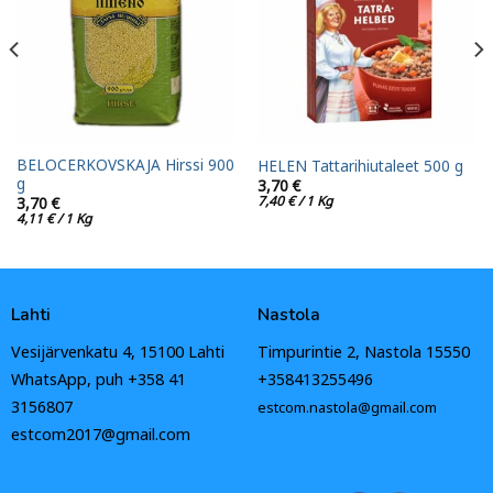
BELOCERKOVSKAJA Hirssi 900
HELEN Tattarihiutaleet 500 g
g
3,70
€
7,40
€
/ 1 Kg
3,70
€
4,11
€
/ 1 Kg
Lahti
Nastola
Vesijärvenkatu 4, 15100 Lahti
Timpurintie 2, Nastola 15550
WhatsApp, puh +358 41
+358413255496
3156807
estcom.nastola@gmail.com
estcom2017@gmail.com