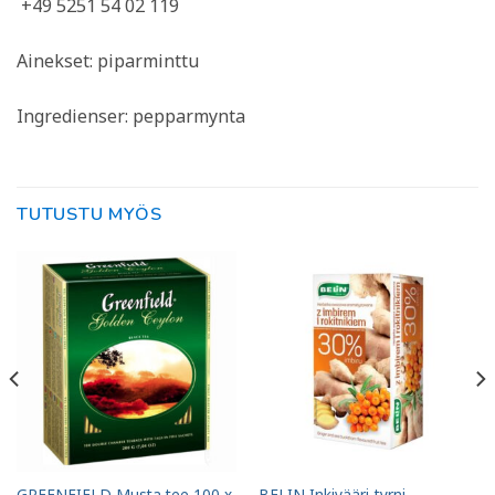
+49 5251 54 02 119
Ainekset: piparminttu
Ingredienser: pepparmynta
TUTUSTU MYÖS
GREENFIELD Musta tee 100 x
BELIN Inkivääri-tyrni