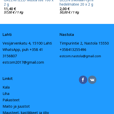
2 g
hedelmätee 20 x 2 g
11,40
€
2,00
€
57,00
€
/ 1 Kg
50,00
€
/ 1 Kg
Lahti
Nastola
Vesijärvenkatu 4, 15100 Lahti
Timpurintie 2, Nastola 15550
WhatsApp, puh +358 41
+358413255496
3156807
estcom.nastola@gmail.com
estcom2017@gmail.com
Linkit
Kala
Liha
Pakasteet
Maito ja juustot
Mausteet, kastikkeet ja öljy