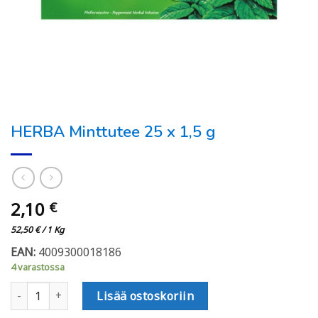
HERBA Minttutee 25 x 1,5 g
2,10
€
52,50
€
/ 1 Kg
EAN:
4009300018186
4 varastossa
HERBA Minttutee 25 x 1,5 g määrä
Lisää ostoskoriin