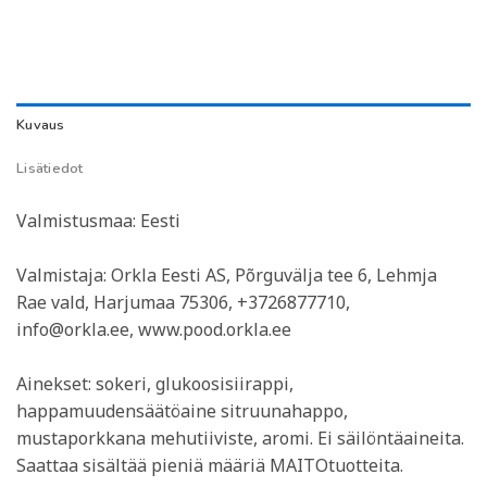
Kuvaus
Lisätiedot
Valmistusmaa: Eesti
Valmistaja: Orkla Eesti AS, Põrguvälja tee 6, Lehmja
Rae vald, Harjumaa 75306, +3726877710,
info@orkla.ee, www.pood.orkla.ee
Ainekset: sokeri, glukoosisiirappi,
happamuudensäätöaine sitruunahappo,
mustaporkkana mehutiiviste, aromi. Ei säilöntäaineita.
Saattaa sisältää pieniä määriä MAITOtuotteita.