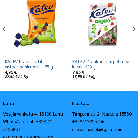
KALEV Praliinikarkit
KALEV Draakon mix pehmeä
pistaasipähkinöillä 175 g
karkki 420 g
4,95
€
7,95
€
27,50
€
/ 1 Kg
18,93
€
/ 1 Kg
Lahti
Nastola
Vesijärvenkatu 4, 15100 Lahti
Timpurintie 2, Nastola 15550
WhatsApp, puh +358 41
+358413255496
3156807
estcom.nastola@gmail.com
estcom2017@gmail.com