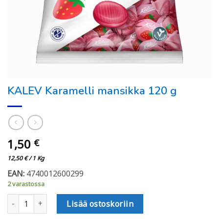
KALEV Karamelli mansikka 120 g
1,50
€
12,50
€
/ 1 Kg
EAN:
4740012600299
2 varastossa
KALEV Karamelli mansikka 120 g määrä
Lisää ostoskoriin