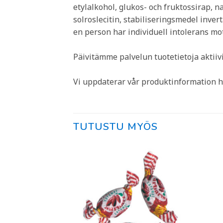
etylalkohol, glukos- och fruktossirap, n
solroslecitin, stabiliseringsmedel inver
en person har individuell intolerans
Päivitämme palvelun tuotetietoja aktii
Vi uppdaterar vår produktinformation h
TUTUSTU MYÖS