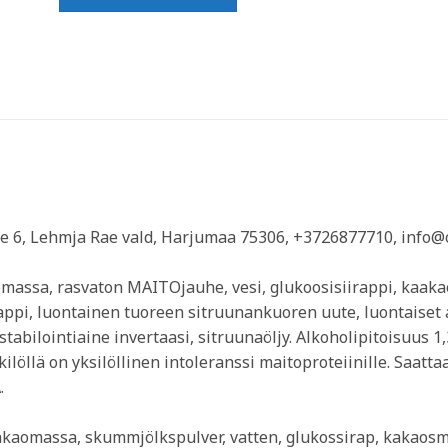
tee 6, Lehmja Rae vald, Harjumaa 75306, +3726877710, info@
assa, rasvaton MAITOjauhe, vesi, glukoosisiirappi, kaakaovo
rappi, luontainen tuoreen sitruunankuoren uute, luontaiset ar
tabilointiaine invertaasi, sitruunaöljy. Alkoholipitoisuus 1,
nkilöllä on yksilöllinen intoleranssi maitoproteiinille. Saa
.
kaomassa, skummjölkspulver, vatten, glukossirap, kakaosmör