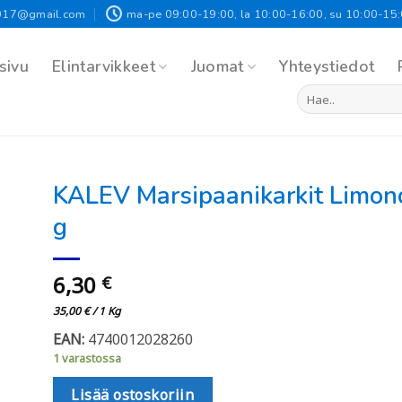
017@gmail.com
ma-pe 09:00-19:00, la 10:00-16:00, su 10:00-15
sivu
Elintarvikkeet
Juomat
Yhteystiedot
Etsi:
KALEV Marsipaanikarkit Limon
g
6,30
€
35,00
€
/ 1 Kg
EAN:
4740012028260
1 varastossa
Lisää ostoskoriin