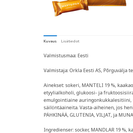
Kuvaus
Lisätiedot
Valmistusmaa: Eesti
Valmistaja: Orkla Eesti AS, Põrguvälja 
Ainekset: sokeri, MANTELI 19 %, kaakaom
etyylialkoholi, glukoosi- ja fruktoosisii
emulgointiaine auringonkukkalesitiini, s
säilöntäaineita. Vasta-aiheinen, jos he
PÄHKINÄÄ, GLUTENIA, VILJAT, ja MUNA
Ingredienser: socker, MANDLAR 19 %, ka