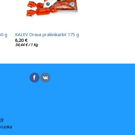
50 g
KALEV Orava praliinikarkit 175 g
6,20
€
34,44
€
/ 1 Kg
jy
sruoka