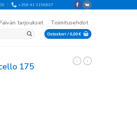
:00
+358 41 3156807
Päivän tarjoukset
Toimitusehdot
Ostoskori /
0,00
€
cello 175