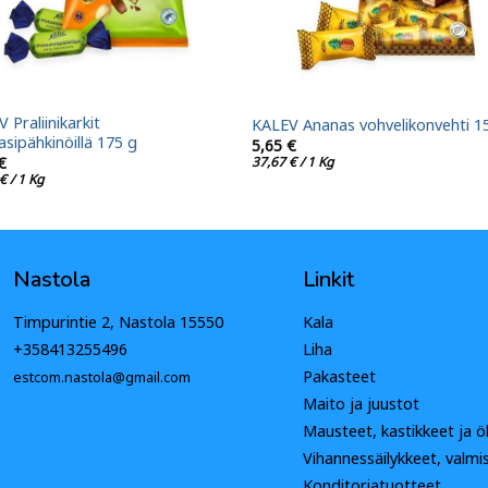
 Praliinikarkit
KALEV Ananas vohvelikonvehti 1
asipähkinöillä 175 g
5,65
€
37,67
€
/ 1 Kg
€
€
/ 1 Kg
Nastola
Linkit
Timpurintie 2, Nastola 15550
Kala
+358413255496
Liha
Pakasteet
estcom.nastola@gmail.com
Maito ja juustot
Mausteet, kastikkeet ja öl
Vihannessäilykkeet, valmi
Konditoriatuotteet