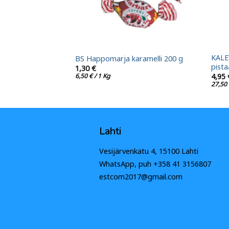
KALEV
amarmeladi 175 g
BS Happomarja karamelli 200 g
pista
1,30
€
6,50
€
/ 1 Kg
4,95
27,50
Lahti
Vesijärvenkatu 4, 15100 Lahti
WhatsApp, puh +358 41 3156807
estcom2017@gmail.com