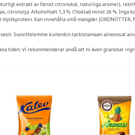
aturligt extrakt av färskt citronskal, naturliga aromer), rek
tas, citronolja. Alkoholhalt 1,3 %. Choklad minst 26 %. Inga
 mot mjölkprotein. Kan innehålla små mängder JORDNÖTTE
visesti. Suosittelemme kuitenkin tarkistamaan ainesosat a
ela tiden. Vi rekommenderar ändå att ni även granskar ing