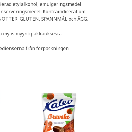
tifierad etylalkohol, emulgeringsmedel
 konserveringsmedel. Kontraindicerat om
R, NÖTTER, GLUTEN, SPANNMÅL och ÄGG.
ina myös myyntipakkauksesta.
redienserna från förpackningen.