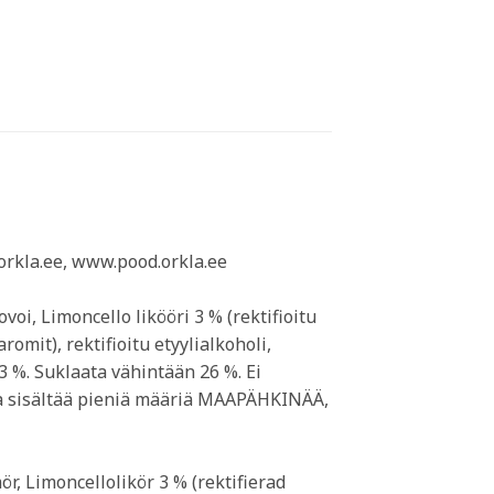
orkla.ee, www.pood.orkla.ee
i, Limoncello likööri 3 % (rektifioitu
omit), rektifioitu etyylialkoholi,
3 %. Suklaata vähintään 26 %. Ei
ttaa sisältää pieniä määriä MAAPÄHKINÄÄ,
, Limoncellolikör 3 % (rektifierad