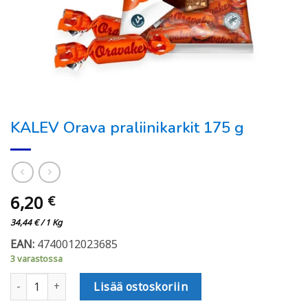
KALEV Orava praliinikarkit 175 g
6,20
€
34,44
€
/ 1 Kg
EAN:
4740012023685
3 varastossa
KALEV Orava praliinikarkit 175 g määrä
Lisää ostoskoriin