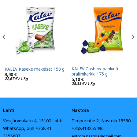
KALEV Cashew-pähkinä
KALEV Kaseke makeiset 150 g
praliinikarkki 175 g
3,40
€
22,67
€
/ 1 Kg
5,10
€
28,33
€
/ 1 Kg
Lahti
Nastola
Vesijärvenkatu 4, 15100 Lahti
Timpurintie 2, Nastola 15550
WhatsApp, puh +358 41
+358413255496
3156807
estcom.nastola@gmail.com