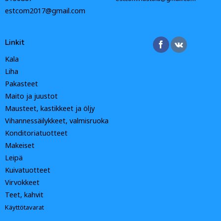
estcom2017@gmail.com
Linkit
Kala
Liha
Pakasteet
Maito ja juustot
Mausteet, kastikkeet ja öljy
Vihannessäilykkeet, valmisruoka
Konditoriatuotteet
Makeiset
Leipä
Kuivatuotteet
Virvokkeet
Teet, kahvit
Käyttötavarat