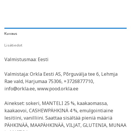
Kuvaus
Lisätiedot
Valmistusmaa: Eesti
Valmistaja: Orkla Eesti AS, Põrguvälja tee 6, Lehmja
Rae vald, Harjumaa 75306, +3726877710,
info@orkla.ee, www.pood.orkla.ee
Ainekset: sokeri, MANTELI 25 %, kaakaomassa,
kaakaovoi, CASHEWPÄHKINÄ 4 %, emulgointiaine
lesitiini, vanilliini. Saattaa sisältää pieniä määriä
PÄHKINÄÄ, MAAPÄHKINÄÄ, VILJAT, GLUTENIA, MUNAA