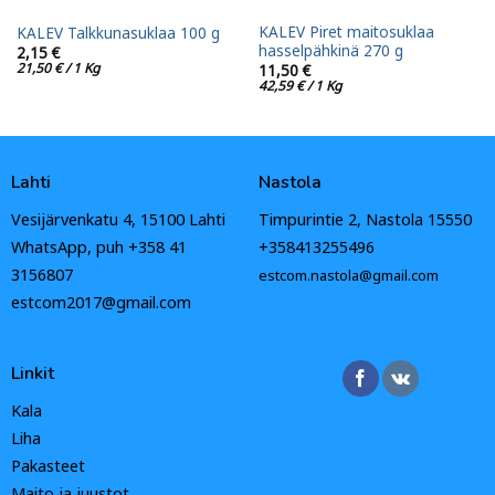
KALEV Piret maitosuklaa
KALEV Talkkunasuklaa 100 g
hasselpähkinä 270 g
2,15
€
21,50
€
/ 1 Kg
11,50
€
42,59
€
/ 1 Kg
Lahti
Nastola
Vesijärvenkatu 4, 15100 Lahti
Timpurintie 2, Nastola 15550
WhatsApp, puh +358 41
+358413255496
3156807
estcom.nastola@gmail.com
estcom2017@gmail.com
Linkit
Kala
Liha
Pakasteet
Maito ja juustot