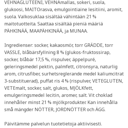
VEHNÄGLUTEENI, VEHNÄmallas, sokeri, suola,
glukoosi, MAITOrasva, emulgointiaine lesitiini, aromit,
suola. Valkosuklaa sisältää vähintään 21 %
maitotuotteita. Saattaa sisältää pieniä määriä
PÄHKINÄÄ, MAAPÄHKINÄÄ, ja MUNAA.
Ingredienser: socker, kakaosmör, torr GRÄDDE, torr
VASSLE, blåbärsfyllning 8 % (glukos-fruktossirap,
socker, blåbär 17,5 %, rispulver, äppelpuré,
geleringsmedel pektin, palmfett, citronsyra, naturlig
arom, citrusfiber, surhetsreglerande medel kaliumcitrat
3-substituerad), puffat ris 4 % (rispulver, VETEGLUTEN,
VETEmalt, socker, salt, glukos, MJÖLKfett,
emulgeringsmedel lecitin, aromer, salt. Vit choklad
innehåller minst 21 % mjölkprodukter. Kan innehålla
små mängder NÖTTER, JORDNÖTTER och ÄGG.
Päivitämme palvelun tuotetietoja aktiivisesti.