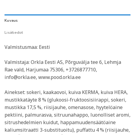
Kuvaus
Lisätiedot
Valmistusmaa: Eesti
Valmistaja: Orkla Eesti AS, Põrguvälja tee 6, Lehmja
Rae vald, Harjumaa 75306, +3726877710,
info@orkla.ee, www.pood.orkla.ee
Ainekset: sokeri, kaakaovoi, kuiva KERMA, kuiva HERA,
mustikkatäyte 8 % (glukoosi-fruktoosisiirappi, sokeri,
mustikka 17,5 %, riisijauhe, omenasose, hyytelöaine
pektiini, palmurasva, sitruunahappo, luonolliset aromi,
sitrushedelmien kuidut, happamuudensäätöaine
kaliumsitraatti 3-substituoitu), puffattu 4 % (riisijauhe,