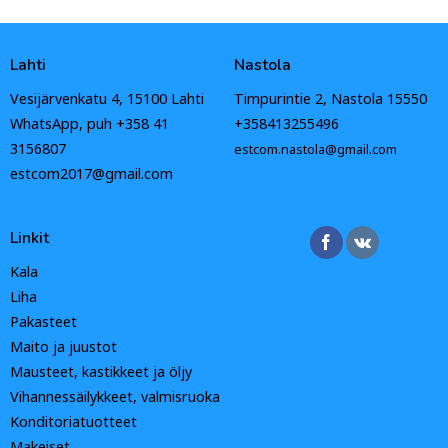
Lahti
Nastola
Vesijärvenkatu 4, 15100 Lahti
Timpurintie 2, Nastola 15550
WhatsApp, puh +358 41
+358413255496
3156807
estcom.nastola@gmail.com
estcom2017@gmail.com
Linkit
Kala
Liha
Pakasteet
Maito ja juustot
Mausteet, kastikkeet ja öljy
Vihannessäilykkeet, valmisruoka
Konditoriatuotteet
Makeiset