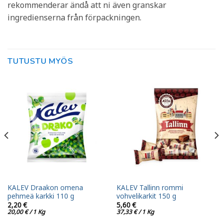
rekommenderar ändå att ni även granskar
ingredienserna från förpackningen.
TUTUSTU MYÖS
KALEV Draakon omena
KALEV Tallinn rommi
pehmeä karkki 110 g
vohvelikarkit 150 g
2,20
€
5,60
€
20,00
€
/ 1 Kg
37,33
€
/ 1 Kg