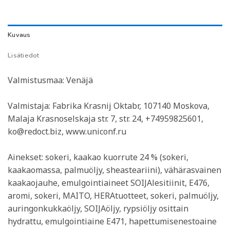
Kuvaus
Lisätiedot
Valmistusmaa: Venäjä
Valmistaja: Fabrika Krasnij Oktabr, 107140 Moskova,
Malaja Krasnoselskaja str. 7, str. 24, +74959825601,
ko@redoct.biz, www.uniconf.ru
Ainekset: sokeri, kaakao kuorrute 24 % (sokeri,
kaakaomassa, palmuöljy, sheasteariini), vähärasvainen
kaakaojauhe, emulgointiaineet SOIJAlesitiinit, E476,
aromi, sokeri, MAITO, HERAtuotteet, sokeri, palmuöljy,
auringonkukkaöljy, SOIJAöljy, rypsiöljy osittain
hydrattu, emulgointiaine E471, hapettumisenestoaine