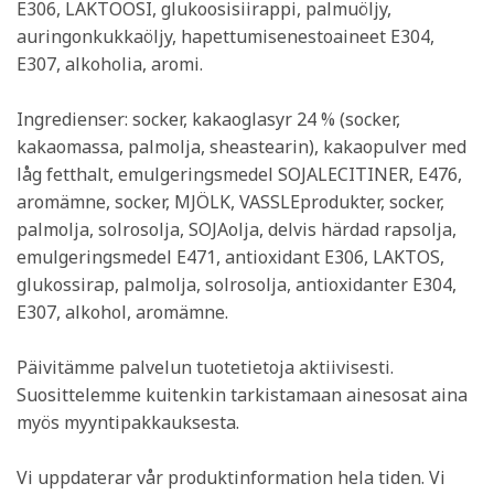
E306, LAKTOOSI, glukoosisiirappi, palmuöljy,
auringonkukkaöljy, hapettumisenestoaineet E304,
E307, alkoholia, aromi.
Ingredienser: socker, kakaoglasyr 24 % (socker,
kakaomassa, palmolja, sheastearin), kakaopulver med
låg fetthalt, emulgeringsmedel SOJALECITINER, E476,
aromämne, socker, MJÖLK, VASSLEprodukter, socker,
palmolja, solrosolja, SOJAolja, delvis härdad rapsolja,
emulgeringsmedel E471, antioxidant E306, LAKTOS,
glukossirap, palmolja, solrosolja, antioxidanter E304,
E307, alkohol, aromämne.
Päivitämme palvelun tuotetietoja aktiivisesti.
Suosittelemme kuitenkin tarkistamaan ainesosat aina
myös myyntipakkauksesta.
Vi uppdaterar vår produktinformation hela tiden. Vi