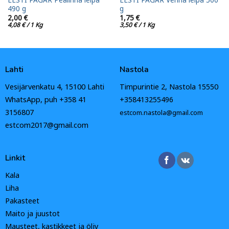
490 g
g
2,00
€
1,75
€
4,08
€
/ 1 Kg
3,50
€
/ 1 Kg
Lahti
Nastola
Vesijärvenkatu 4, 15100 Lahti
Timpurintie 2, Nastola 15550
WhatsApp, puh +358 41
+358413255496
3156807
estcom.nastola@gmail.com
estcom2017@gmail.com
Linkit
Kala
Liha
Pakasteet
Maito ja juustot
Mausteet, kastikkeet ja öljy