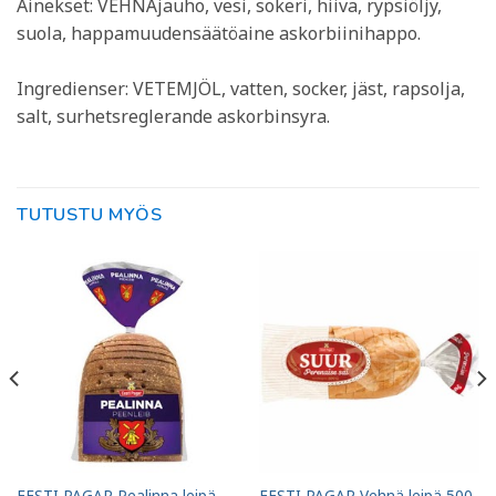
Ainekset: VEHNÄjauho, vesi, sokeri, hiiva, rypsiöljy,
suola, happamuudensäätöaine askorbiinihappo.
Ingredienser: VETEMJÖL, vatten, socker, jäst, rapsolja,
salt, surhetsreglerande askorbinsyra.
TUTUSTU MYÖS
EESTI PAGAR Pealinna leipä
EESTI PAGAR Vehnä leipä 500