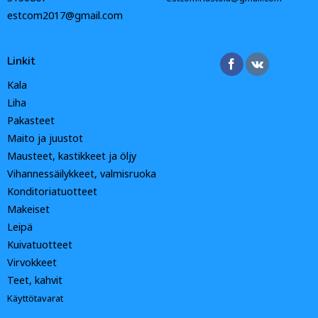
estcom2017@gmail.com
Linkit
Kala
Liha
Pakasteet
Maito ja juustot
Mausteet, kastikkeet ja öljy
Vihannessäilykkeet, valmisruoka
Konditoriatuotteet
Makeiset
Leipä
Kuivatuotteet
Virvokkeet
Teet, kahvit
Käyttötavarat