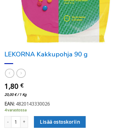
LEKORNA Kakkupohja 90 g
1,80
€
20,00
€
/ 1 Kg
EAN:
4820143330026
4 varastossa
LEKORNA Kakkupohja 90 g määrä
Lisää ostoskoriin