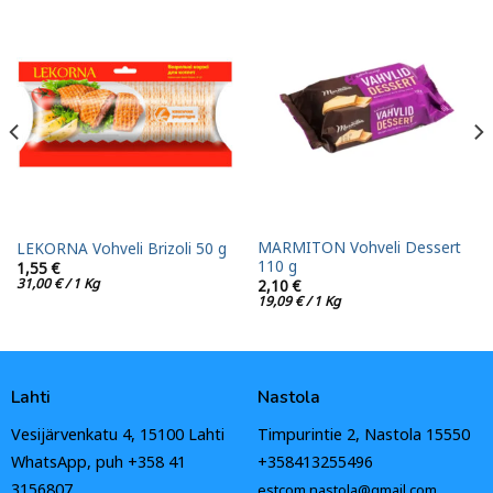
MARMITON Vohveli Dessert
LEKORNA Vohveli Brizoli 50 g
110 g
1,55
€
31,00
€
/ 1 Kg
2,10
€
19,09
€
/ 1 Kg
Lahti
Nastola
Vesijärvenkatu 4, 15100 Lahti
Timpurintie 2, Nastola 15550
WhatsApp, puh +358 41
+358413255496
3156807
estcom.nastola@gmail.com