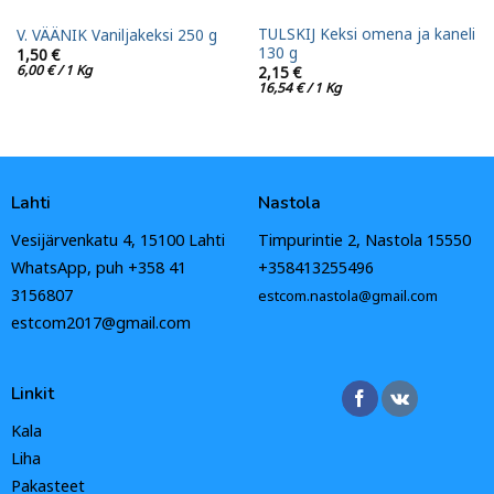
TULSKIJ Keksi omena ja kaneli
V. VÄÄNIK Vaniljakeksi 250 g
130 g
1,50
€
6,00
€
/ 1 Kg
2,15
€
16,54
€
/ 1 Kg
Lahti
Nastola
Vesijärvenkatu 4, 15100 Lahti
Timpurintie 2, Nastola 15550
WhatsApp, puh +358 41
+358413255496
3156807
estcom.nastola@gmail.com
estcom2017@gmail.com
Linkit
Kala
Liha
Pakasteet