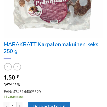
MARAKRATT Karpalonmakuinen keksi
250 g
1,50
€
6,00
€
/ 1 Kg
EAN:
4743144005529
11 varastossa
MARAKRATT Karpalonmakuinen keksi 250 g määrä
Lisää ostoskoriin