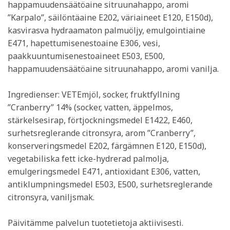
happamuudensäätöaine sitruunahappo, aromi
”Karpalo”, säilöntäaine E202, väriaineet E120, E150d),
kasvirasva hydraamaton palmuöljy, emulgointiaine
E471, hapettumisenestoaine E306, vesi,
paakkuuntumisenestoaineet E503, E500,
happamuudensäätöaine sitruunahappo, aromi vanilja.
Ingredienser: VETEmjöl, socker, fruktfyllning
”Cranberry” 14% (socker, vatten, äppelmos,
stärkelsesirap, förtjockningsmedel E1422, E460,
surhetsreglerande citronsyra, arom ”Cranberry”,
konserveringsmedel E202, färgämnen E120, E150d),
vegetabiliska fett icke-hydrerad palmolja,
emulgeringsmedel E471, antioxidant E306, vatten,
antiklumpningsmedel E503, E500, surhetsreglerande
citronsyra, vaniljsmak.
Päivitämme palvelun tuotetietoja aktiivisesti.