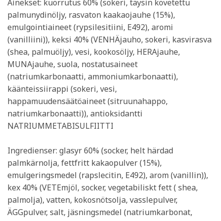
Ainekset: kuorrutus 60% (sokeri, täysin kovetettu
palmunydinöljy, rasvaton kaakaojauhe (15%),
emulgointiaineet (rypsilesitiini, E492), aromi
(vanilliini)), keksi 40% (VENHÄjauho, sokeri, kasvirasva
(shea, palmuöljy), vesi, kookosöljy, HERAjauhe,
MUNAjauhe, suola, nostatusaineet
(natriumkarbonaatti, ammoniumkarbonaatti),
käänteissiirappi (sokeri, vesi,
happamuudensäätöaineet (sitruunahappo,
natriumkarbonaatti)), antioksidantti
NATRIUMMETABISULFIITTI
Ingredienser: glasyr 60% (socker, helt härdad
palmkärnolja, fettfritt kakaopulver (15%),
emulgeringsmedel (rapslecitin, E492), arom (vanillin)),
kex 40% (VETEmjöl, socker, vegetabiliskt fett ( shea,
palmolja), vatten, kokosnötsolja, vasslepulver,
ÄGGpulver, salt, jäsningsmedel (natriumkarbonat,