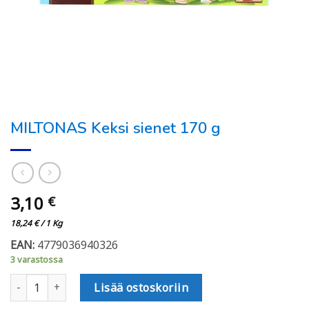
MILTONAS Keksi sienet 170 g
3,10
€
18,24
€
/ 1 Kg
EAN:
4779036940326
3 varastossa
MILTONAS Keksi sienet 170 g määrä
Lisää ostoskoriin