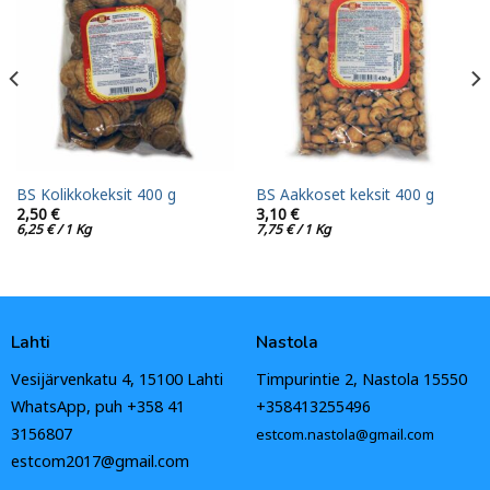
BS Kolikkokeksit 400 g
BS Aakkoset keksit 400 g
2,50
€
3,10
€
6,25
€
/ 1 Kg
7,75
€
/ 1 Kg
Lahti
Nastola
Vesijärvenkatu 4, 15100 Lahti
Timpurintie 2, Nastola 15550
WhatsApp, puh +358 41
+358413255496
3156807
estcom.nastola@gmail.com
estcom2017@gmail.com