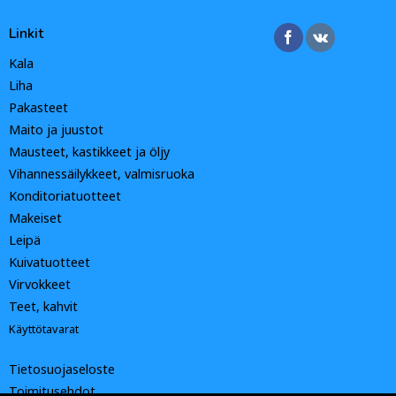
Linkit
Kala
Liha
Pakasteet
Maito ja juustot
Mausteet, kastikkeet ja öljy
Vihannessäilykkeet, valmisruoka
Konditoriatuotteet
Makeiset
Leipä
Kuivatuotteet
Virvokkeet
Teet, kahvit
Käyttötavarat
Tietosuojaseloste
Toimitusehdot