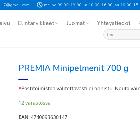
017@gmail.com
ma-pe 09:00-19:00, la 10:00-16:00, su 10:00-15
sivu
Elintarvikkeet
Juomat
Yhteystiedot
Etsi:
PREMIA Minipelmenit 700 g
*
Postitoimistoa valitettavasti ei onnistu. Nouto vai
12 varastossa
EAN:
4740093630147