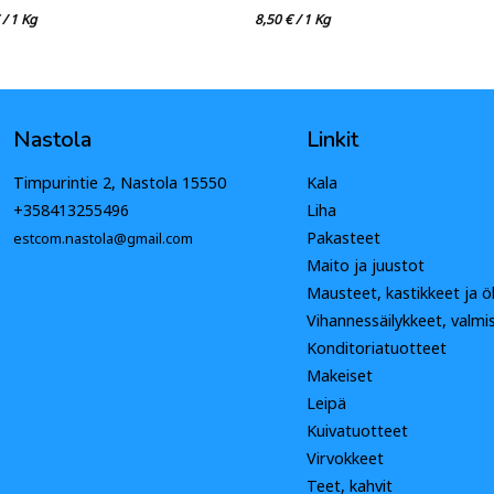
/ 1 Kg
8,50
€
/ 1 Kg
Nastola
Linkit
Timpurintie 2, Nastola 15550
Kala
+358413255496
Liha
Pakasteet
estcom.nastola@gmail.com
Maito ja juustot
Mausteet, kastikkeet ja öl
Vihannessäilykkeet, valmi
Konditoriatuotteet
Makeiset
Leipä
Kuivatuotteet
Virvokkeet
Teet, kahvit