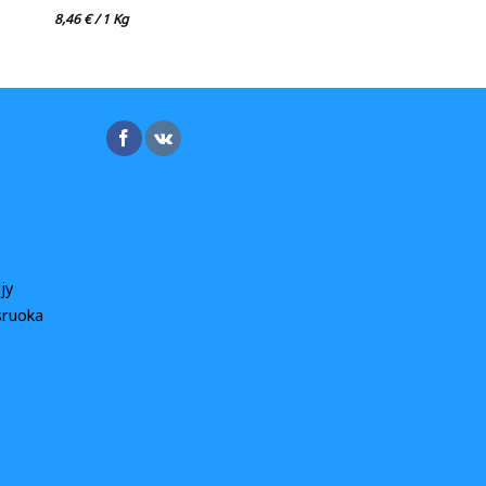
8,46
€
/ 1 Kg
jy
sruoka