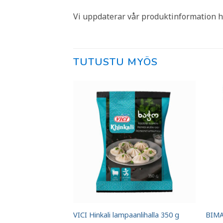
Vi uppdaterar vår produktinformation h
TUTUSTU MYÖS
na 2 kg
VICI Hinkali lampaanlihalla 350 g
BIMA