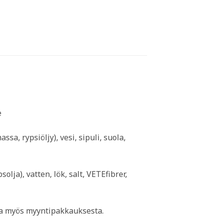
e
a, rypsiöljy), vesi, sipuli, suola,
olja), vatten, lök, salt, VETEfibrer,
ina myös myyntipakkauksesta.