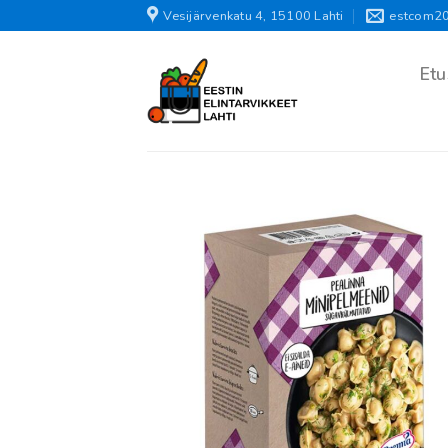
Skip
Vesijärvenkatu 4, 15100 Lahti
estcom2
to
content
Etu