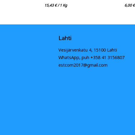
15,43
€
/ 1 Kg
6,00
€
Lahti
Vesijärvenkatu 4, 15100 Lahti
WhatsApp, puh +358 41 3156807
estcom2017@gmail.com