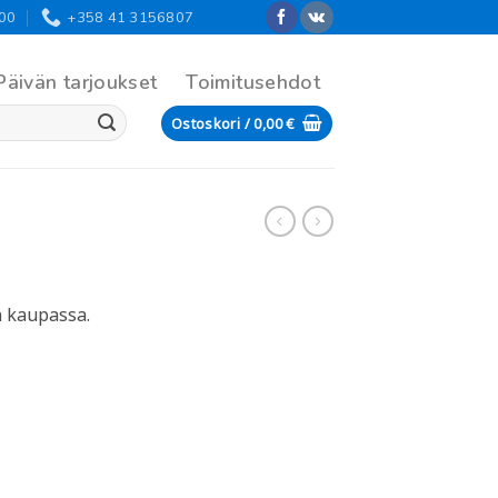
:00
+358 41 3156807
Päivän tarjoukset
Toimitusehdot
Ostoskori /
0,00
€
n kaupassa.