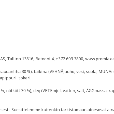
AS, Tallinn 13816, Betooni 4, +372 603 3800, www.premia.e
 naudanliha 30 %), taikina (VEHNÄjauho, vesi, suola, MUNAmass
pippuri, sokeri.
 %, nötkött 30 %), deg (VETEmjöl, vatten, salt, ÄGGmassa, raps
visesti. Suosittelemme kuitenkin tarkistamaan ainesosat a