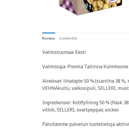
Kuvaus
Lisätiedot
Valmistusmaa: Eesti
Valmistaja: Premia Tallinna Külmhoone 
Ainekset: lihatäyte 50 % (sianliha 38 %,
VEHNÄkuitu, valkosipuli, SELLERI, musta
Ingredienser: Köttfyllning 50 % (fläsk 38
vitlök, SELLERI, svartpeppar, socker.
Päivitämme palvelun tuotetietoja aktii