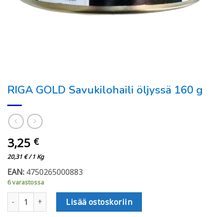
RIGA GOLD Savukilohaili öljyssä 160 g
3,25
€
20,31
€
/ 1 Kg
EAN:
4750265000883
6 varastossa
RIGA GOLD Savukilohaili öljyssä 160 g määrä
Lisää ostoskoriin