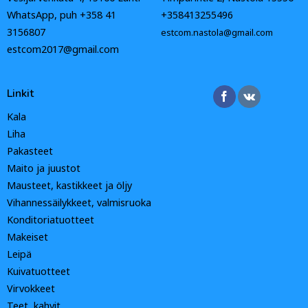
WhatsApp, puh +358 41
+358413255496
3156807
estcom.nastola@gmail.com
estcom2017@gmail.com
Linkit
Kala
Liha
Pakasteet
Maito ja juustot
Mausteet, kastikkeet ja öljy
Vihannessäilykkeet, valmisruoka
Konditoriatuotteet
Makeiset
Leipä
Kuivatuotteet
Virvokkeet
Teet, kahvit