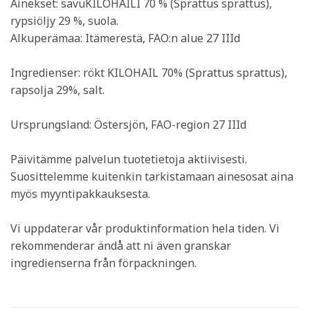
Ainekset: savuKILOHAILI 70 % (Sprattus sprattus),
rypsiöljy 29 %, suola.
Alkuperämaa: Itämerestä, FAO:n alue 27 IIId
Ingredienser: rökt KILOHAIL 70% (Sprattus sprattus),
rapsolja 29%, salt.
Ursprungsland: Östersjön, FAO-region 27 IIId
Päivitämme palvelun tuotetietoja aktiivisesti.
Suosittelemme kuitenkin tarkistamaan ainesosat aina
myös myyntipakkauksesta.
Vi uppdaterar vår produktinformation hela tiden. Vi
rekommenderar ändå att ni även granskar
ingredienserna från förpackningen.