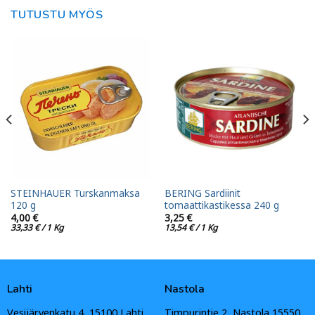
TUTUSTU MYÖS
STEINHAUER Turskanmaksa
BERING Sardiinit
120 g
tomaattikastikessa 240 g
4,00
€
3,25
€
33,33
€
/ 1 Kg
13,54
€
/ 1 Kg
Lahti
Nastola
Vesijärvenkatu 4, 15100 Lahti
Timpurintie 2, Nastola 15550