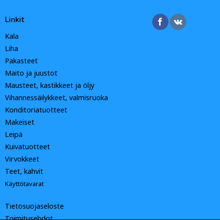
Linkit
Kala
Liha
Pakasteet
Maito ja juustot
Mausteet, kastikkeet ja öljy
Vihannessäilykkeet, valmisruoka
Konditoriatuotteet
Makeiset
Leipä
Kuivatuotteet
Virvokkeet
Teet, kahvit
Käyttötavarat
Tietosuojaseloste
Toimitusehdot