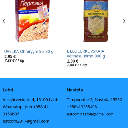
BELOCERKOVSKAJA
UVELKA Ohraryyni 5 x 80 g
Vehnäsuurimo 800 g
2,95
€
7,38
€
/ 1 Kg
2,30
€
2,88
€
/ 1 Kg
Lahti
Nastola
Vesijärvenkatu 4, 15100 Lahti
Timpurintie 2, Nastola 15550
WhatsApp, puh +358 41
+358413255496
3156807
estcom.nastola@gmail.com
estcom2017@gmail.com