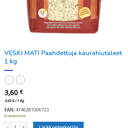
VESKI MATI Paahdettuja kaurahiutaleet
1 kg
3,60
€
3,60
€
/ 1 Kg
EAN:
4740281006723
6 varastossa
VESKI MATI Paahdettuja kaurahiutaleet 1 kg määrä
Lisää ostoskoriin