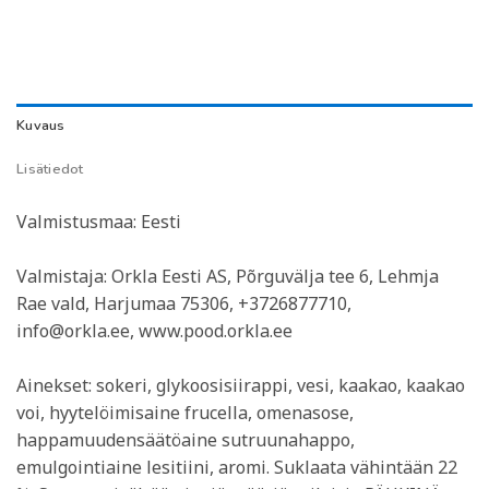
Kuvaus
Lisätiedot
Valmistusmaa: Eesti
Valmistaja: Orkla Eesti AS, Põrguvälja tee 6, Lehmja
Rae vald, Harjumaa 75306, +3726877710,
info@orkla.ee, www.pood.orkla.ee
Ainekset: sokeri, glykoosisiirappi, vesi, kaakao, kaakao
voi, hyytelöimisaine frucella, omenasose,
happamuudensäätöaine sutruunahappo,
emulgointiaine lesitiini, aromi. Suklaata vähintään 22