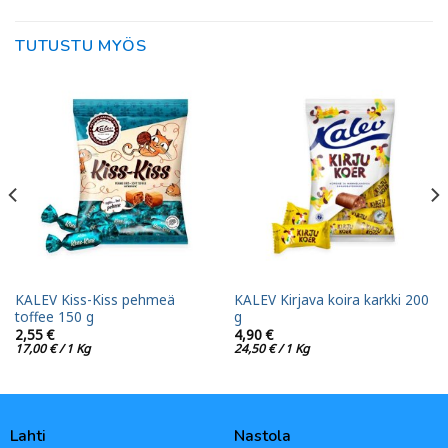
TUTUSTU MYÖS
KALEV Kiss-Kiss pehmeä
KALEV Kirjava koira karkki 200
toffee 150 g
g
2,55
€
4,90
€
17,00
€
/ 1 Kg
24,50
€
/ 1 Kg
Lahti
Nastola