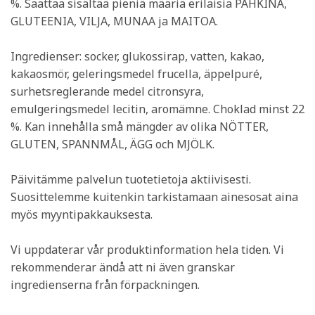
%. Saattaa sisältää pieniä määriä erilaisia PÄHKINÄ,
GLUTEENIA, VILJA, MUNAA ja MAITOA.
Ingredienser: socker, glukossirap, vatten, kakao,
kakaosmör, geleringsmedel frucella, äppelpuré,
surhetsreglerande medel citronsyra,
emulgeringsmedel lecitin, aromämne. Choklad minst 22
%. Kan innehålla små mängder av olika NÖTTER,
GLUTEN, SPANNMÅL, ÄGG och MJÖLK.
Päivitämme palvelun tuotetietoja aktiivisesti.
Suosittelemme kuitenkin tarkistamaan ainesosat aina
myös myyntipakkauksesta.
Vi uppdaterar vår produktinformation hela tiden. Vi
rekommenderar ändå att ni även granskar
ingredienserna från förpackningen.