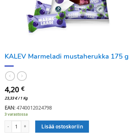
KALEV Marmeladi mustaherukka 175 g
4,20
€
23,33
€
/ 1 Kg
EAN:
4740012024798
3 varastossa
KALEV Marmeladi mustaherukka 175 g määrä
Lisää ostoskoriin