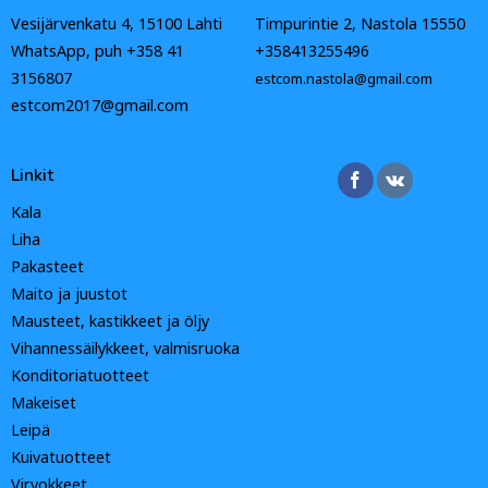
Vesijärvenkatu 4, 15100 Lahti
Timpurintie 2, Nastola 15550
WhatsApp, puh +358 41
+358413255496
3156807
estcom.nastola@gmail.com
estcom2017@gmail.com
Linkit
Kala
Liha
Pakasteet
Maito ja juustot
Mausteet, kastikkeet ja öljy
Vihannessäilykkeet, valmisruoka
Konditoriatuotteet
Makeiset
Leipä
Kuivatuotteet
Virvokkeet