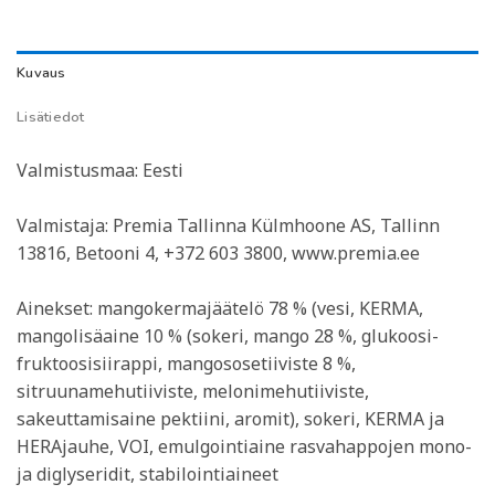
Kuvaus
Lisätiedot
Valmistusmaa: Eesti
Valmistaja: Premia Tallinna Külmhoone AS, Tallinn
13816, Betooni 4, +372 603 3800, www.premia.ee
Ainekset: mangokermajäätelö 78 % (vesi, KERMA,
mangolisäaine 10 % (sokeri, mango 28 %, glukoosi-
fruktoosisiirappi, mangososetiiviste 8 %,
sitruunamehutiiviste, melonimehutiiviste,
sakeuttamisaine pektiini, aromit), sokeri, KERMA ja
HERAjauhe, VOI, emulgointiaine rasvahappojen mono-
ja diglyseridit, stabilointiaineet