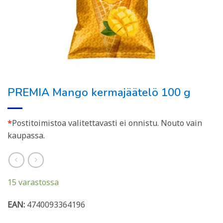
PREMIA Mango kermajäätelö 100 g
*
Postitoimistoa valitettavasti ei onnistu. Nouto vain
kaupassa.
15 varastossa
EAN:
4740093364196