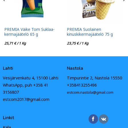
PREMIA Väike Tom Suklaa-
PREMIA Suolainen
kermajäätelö 65 g
kinuskikermajäätelö 75 g
25,71
€
/ 1 Kg
23,75
€
/ 1 Kg
Lahti
Nastola
Vesijärvenkatu 4, 15100 Lahti
Timpurintie 2, Nastola 15550
WhatsApp, puh +358 41
+358413255496
3156807
estcom.nastola@gmail.com
estcom2017@gmail.com
Linkit
Kala