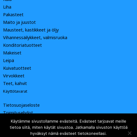
Liha
Pakasteet
Maito ja juustot
Mausteet, kastikkeet ja öljy
Vihannessäilykkeet, valmisruoka
Konditoriatuotteet
Makeiset
Leipä
Kuivatuotteet
Virvokkeet
Teet, kahvit
Käyttötavarat
Tietosuojaseloste
Toimitusehdot
Käytämme sivustollamme evästeitä. Evästeet tarjoavat meille
tietoa siitä, miten käytät sivustoa. Jatkamalla sivuston käyttöä
hyväksyt nämä evästeet tietokoneellasi.