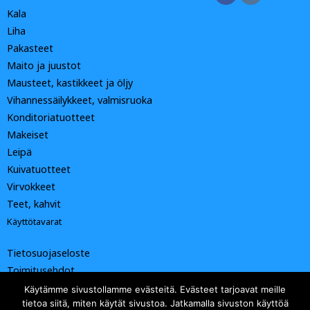
Kala
Liha
Pakasteet
Maito ja juustot
Mausteet, kastikkeet ja öljy
Vihannessäilykkeet, valmisruoka
Konditoriatuotteet
Makeiset
Leipä
Kuivatuotteet
Virvokkeet
Teet, kahvit
Käyttötavarat
Tietosuojaseloste
Toimitusehdot
Käytämme sivustollamme evästeitä. Evästeet tarjoavat meille
tietoa siitä, miten käytät sivustoa. Jatkamalla sivuston käyttöä