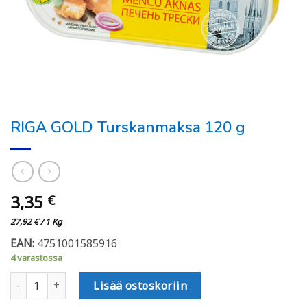
RIGA GOLD Turskanmaksa 120 g
3,35
€
27,92
€
/ 1 Kg
EAN:
4751001585916
4 varastossa
RIGA GOLD Turskanmaksa 120 g määrä
Lisää ostoskoriin