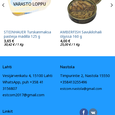
VARASTO LOPPU
STEINHAUER Turskanmaksa
AMBERFISH Savukilohaili
pasteija mädillä 125 g
öljyssä 160 g
3,65
€
4,00
€
30,42
€
/ 1 Kg
25,00
€
/ 1 Kg
Lahti
Nastola
Vesijärvenkatu 4, 15100 Lahti
Timpurintie 2, Nastola 15550
WhatsApp, puh +358 41
+358413255496
3156807
estcom.nastola@gmail.com
estcom2017@gmail.com
Linkit